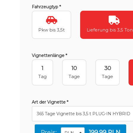
Fahrzeugtyp *
Pkw bis 3,5t
Lieferung bis 3,5 To
Vignettenlänge *
1
10
30
Tag
Tage
Tage
Art der Vignette *
Preis:
199.99 PLN