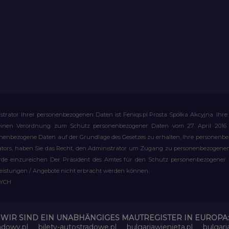
strator Ihrer personenbezogenen Daten ist Feniqs.pl Prosta Spółka Akcyjna. 
meinen Verordnung zum Schutz personenbezogener Daten vom 27. April 2016 al
rsonenbezogene Daten auf der Grundlage des Gesetzes zu erhalten, Ihre personen
rators, haben Sie das Recht, den Administrator um Zugang zu personenbezogenen 
e einzureichen Der Präsident des Amtes für den Schutz personenbezogener Date
leistungen / Angebote nicht erbracht werden können.
WYCH
WIR SIND EIN UNABHÄNGIGES MAUTREGISTER IN EUROPA:
adowy.pl
bilety-autostradowe.pl
bulgariawienieta.pl
bulgari