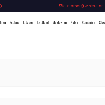
0
customer@winieta-onli
hien
Estland
Litauen
Lettland
Moldawien
Polen
Rumänien
Slow
Vignettenkauf - Tschechien