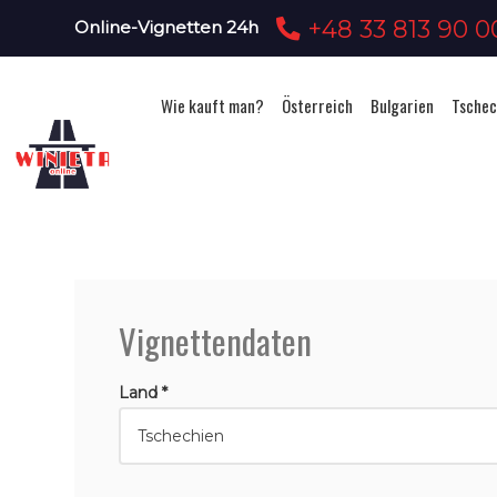
+48 33 813 90 0
Online-Vignetten 24h
Wie kauft man?
Österreich
Bulgarien
Tschec
Vignettendaten
Land *