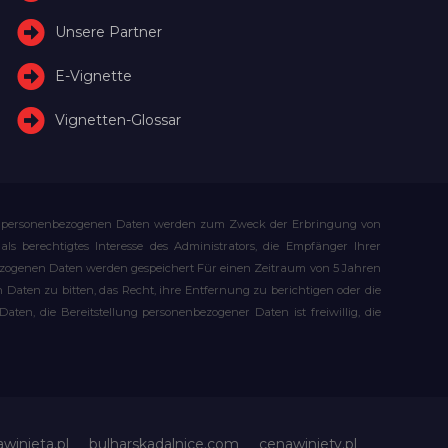
Unsere Partner
E-Vignette
Vignetten-Glossar
Ihre personenbezogenen Daten werden zum Zweck der Erbringung von
s berechtigtes Interesse des Administrators, die Empfänger Ihrer
bezogenen Daten werden gespeichert Für einen Zeitraum von 5 Jahren
Daten zu bitten, das Recht, ihre Entfernung zu berichtigen oder die
n, die Bereitstellung personenbezogener Daten ist freiwillig, die
awinieta.pl
bulharskadalnice.com
cenawiniety.pl