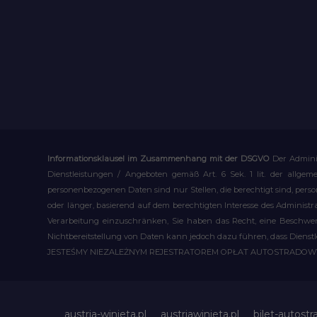
Informationsklausel im Zusammenhang mit der DSGVO
Der Admini
Dienstleistungen / Angeboten gemäß Art. 6 Sek. 1 lit. der allge
personenbezogenen Daten sind nur Stellen, die berechtigt sind, pe
oder länger, basierend auf dem berechtigten Interesse des Administ
Verarbeitung einzuschränken, Sie haben das Recht, eine Beschwerd
Nichtbereitstellung von Daten kann jedoch dazu führen, dass Dienst
JESTEŚMY NIEZALEŻNYM REJESTRATOREM OPŁAT AUTOSTRADO
austria-winieta.pl
austriawinieta.pl
bilet-autostr