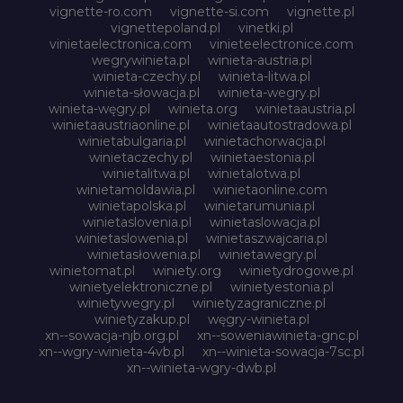
vignette-ro.com
vignette-si.com
vignette.pl
vignettepoland.pl
vinetki.pl
vinietaelectronica.com
vinieteelectronice.com
wegrywinieta.pl
winieta-austria.pl
winieta-czechy.pl
winieta-litwa.pl
winieta-słowacja.pl
winieta-wegry.pl
winieta-węgry.pl
winieta.org
winietaaustria.pl
winietaaustriaonline.pl
winietaautostradowa.pl
winietabulgaria.pl
winietachorwacja.pl
winietaczechy.pl
winietaestonia.pl
winietalitwa.pl
winietalotwa.pl
winietamoldawia.pl
winietaonline.com
winietapolska.pl
winietarumunia.pl
winietaslovenia.pl
winietaslowacja.pl
winietaslowenia.pl
winietaszwajcaria.pl
winietasłowenia.pl
winietawegry.pl
winietomat.pl
winiety.org
winietydrogowe.pl
winietyelektroniczne.pl
winietyestonia.pl
winietywegry.pl
winietyzagraniczne.pl
winietyzakup.pl
węgry-winieta.pl
xn--sowacja-njb.org.pl
xn--soweniawinieta-gnc.pl
xn--wgry-winieta-4vb.pl
xn--winieta-sowacja-7sc.pl
xn--winieta-wgry-dwb.pl