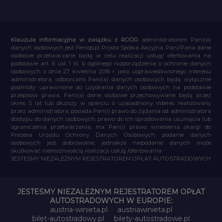
Klauzula informacyjna w związku z RODO
administratorem Pani(a)
danych osobowych jest Feniqs.pl Prosta Spółka Akcyjna. Pani/Pana dane
osobowe przetwarzane będą w celu realizacji usług/ ofertowania na
podstawie art. 6 ust. 1 lit. b ogólnego rozporządzenia o ochronie danych
osobowych z dnia 27 kwietnia 2016 r. jako usprawiedliwionego interesu
administratora, odbiorcami Pani(a) danych osobowych będą wyłącznie
podmioty uprawnione do uzyskania danych osobowych na podstawie
przepisów prawa, Pani(a) dane osobowe przechowywane będą przez
okres 5 lat lub dłuższy w oparciu o uzasadniony interes realizowany
przez administratora, posiada Pan(i) prawo do żądania od administratora
dostępu do danych osobowych, prawo do ich sprostowania usunięcia lub
ograniczenia przetwarzania, ma Pan(i) prawo wniesienia skargi do
Prezesa Urzędu Ochrony Danych Osobowych, podanie danych
osobowych jest dobrowolne, jednakże niepodanie danych może
skutkować niemożliwością realizacji usług /ofertowania.
JESTEŚMY NIEZALEŻNYM REJESTRATOREM OPŁAT AUTOSTRADOWYCH
JESTEŚMY NIEZALEŻNYM REJESTRATOREM OPŁAT
AUTOSTRADOWYCH W EUROPIE:
austria-winieta.pl
austriawinieta.pl
bilet-autostradowy.pl
bilety-autostradowe.pl