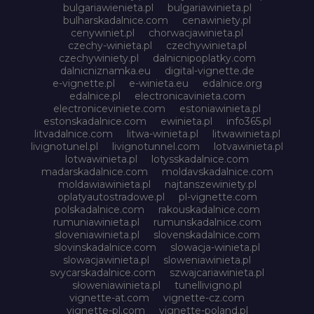
bulgariawienieta.pl
bulgariawinieta.pl
bulharskadalnice.com
cenawiniety.pl
cenywiniet.pl
chorwacjawinieta.pl
czechy-winieta.pl
czechywinieta.pl
czechywiniety.pl
dalnicnipoplatky.com
dalnicniznamka.eu
digital-vignette.de
e-vignette.pl
e-winieta.eu
edalnice.org
edalnice.pl
electronicavinieta.com
electroniceviniete.com
estoniawinieta.pl
estonskadalnice.com
ewinieta.pl
info365.pl
litvadalnice.com
litwa-winieta.pl
litwawinieta.pl
livignotunel.pl
livignotunnel.com
lotvawinieta.pl
lotwawinieta.pl
lotysskadalnice.com
madarskadalnice.com
moldavskadalnice.com
moldawiawinieta.pl
najtanszewiniety.pl
oplatyautostradowe.pl
pl-vignette.com
polskadalnice.com
rakouskadalnice.com
rumuniawinieta.pl
rumunskadalnice.com
sloveniawinieta.pl
slovenskadalnice.com
slovinskadalnice.com
slowacja-winieta.pl
slowacjawinieta.pl
sloweniawinieta.pl
svycarskadalnice.com
szwajcariawinieta.pl
słoweniawinieta.pl
tunellivigno.pl
vignette-at.com
vignette-cz.com
vignette-pl.com
vignette-poland.pl