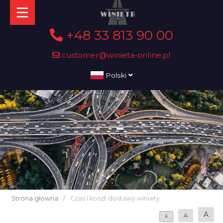
+48 33 813 90 00
customer@winieta-online.pl
Polski
Strona główna
/
Czas i koszt dostawy winiety
A
A
A