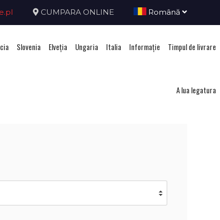
e.pl
CUMPARA ONLINE
Română
cia
Slovenia
Elveţia
Ungaria
Italia
Informație
Timpul de livrare
nia
A lua legatura