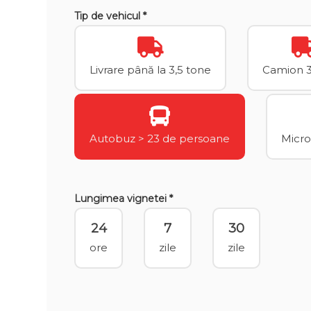
Tip de vehicul *
Livrare până la 3,5 tone
Camion 3,
Autobuz > 23 de persoane
Micro
Lungimea vignetei *
24
7
30
ore
zile
zile