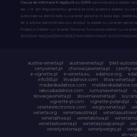
Clauza de informare în legătură cu GDPR
administratorul datelor dvs
sec. 1 lit. din Regulamentul general privind protecția datelor cu car
autorizate să obțină date cu caracter personal în baza legii, datele 
de a solicita administratorului accesul la datele cu caracter person
Protecția Datelor cu Caracter Personal, furnizarea datelor cu caracter 
JESTEŚMY NIEZALEŻNYM REJESTRATOREM OPŁAT AUTOSTRADO
austria-winieta.pl
austriawinieta.pl
bilet-autostr
cenywiniet.pl
chorwacjawinieta.pl
czechy-wi
e-vignette.pl
e-winieta.eu
edalnice.org
edal
info365.pl
litvadalnice.com
litwa-winieta.pl
madarskadalnice.com
moldavskadalnice.c
rakouskadalnice.com
rumuniawinieta.pl
r
slowacjawinieta.pl
sloweniawinieta.pl
svycar
vignette-pl.com
vignette-poland.pl
vinieteelectronice.com
wegrywinieta.pl
wi
winieta.org
winietaaustria.pl
winietaaustriaon
winietalitwa.pl
winietalotwa.pl
winietamol
winietaslowenia.pl
winietaszwajcaria.pl
win
winietyestonia.pl
winietywegry.pl
wini
xn--wgr