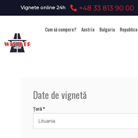
+48 33 813 90 00
Vignete online 24h
Cum să cumpere?
Austria
Bulgaria
Republica
Ac
Date de vignetă
Țară *