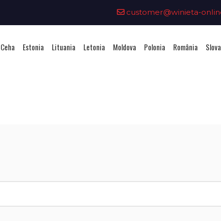
customer@winieta-onlin
 Ceha
Estonia
Lituania
Letonia
Moldova
Polonia
România
Slova
hiziționarea unei vignete - Litua