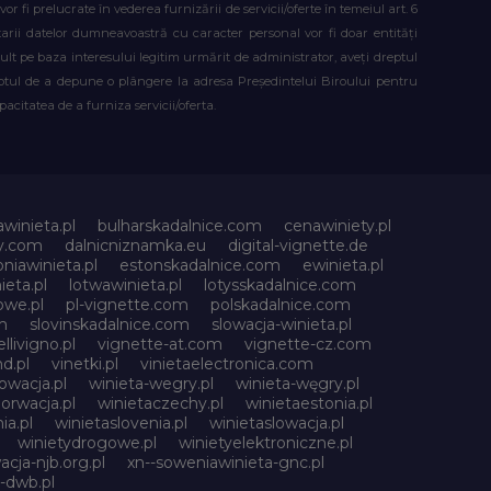
fi prelucrate în vederea furnizării de servicii/oferte în temeiul art. 6
atarii datelor dumneavoastră cu caracter personal vor fi doar entități
lt pe baza interesului legitim urmărit de administrator, aveți dreptul
reptul de a depune o plângere la adresa Președintelui Biroului pentru
citatea de a furniza servicii/oferta.
awinieta.pl
bulharskadalnice.com
cenawiniety.pl
ky.com
dalnicniznamka.eu
digital-vignette.de
niawinieta.pl
estonskadalnice.com
ewinieta.pl
ieta.pl
lotwawinieta.pl
lotysskadalnice.com
owe.pl
pl-vignette.com
polskadalnice.com
m
slovinskadalnice.com
slowacja-winieta.pl
llivigno.pl
vignette-at.com
vignette-cz.com
d.pl
vinetki.pl
vinietaelectronica.com
owacja.pl
winieta-wegry.pl
winieta-węgry.pl
orwacja.pl
winietaczechy.pl
winietaestonia.pl
ia.pl
winietaslovenia.pl
winietaslowacja.pl
winietydrogowe.pl
winietyelektroniczne.pl
acja-njb.org.pl
xn--soweniawinieta-gnc.pl
-dwb.pl