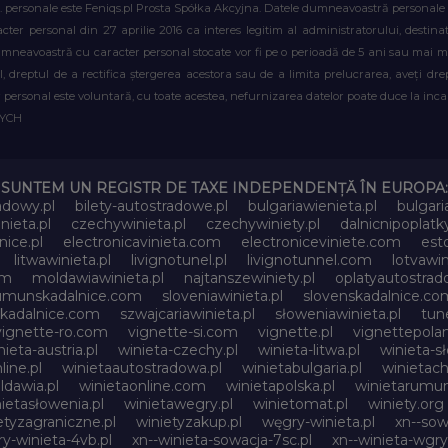
. personale este Feniqs.pl Prosta Spółka Akcyjna. Datele dumneavoastră personale vor 
acter personal din 27 aprilie 2016 ca interes legitim al administratorului, destin
dumneavoastră cu caracter personal stocate vor fi pe o perioadă de 5 ani sau mai mu
al, dreptul de a rectifica ștergerea acestora sau de a limita prelucrarea, aveți d
personal este voluntară, cu toate acestea, nefurnizarea datelor poate duce la incapa
WYCH
SUNTEM UN REGISTR DE TAXE INDEPENDENȚĂ ÎN EUROPA:
adowy.pl
bilety-autostradowe.pl
bulgariawienieta.pl
bulgari
nieta.pl
czechywinieta.pl
czechywiniety.pl
dalnicnipoplat
nice.pl
electronicavinieta.com
electroniceviniete.com
esto
litwawinieta.pl
livignotunel.pl
livignotunnel.com
lotvawin
om
moldawiawinieta.pl
najtanszewiniety.pl
oplatyautostrad
umunskadalnice.com
sloveniawinieta.pl
slovenskadalnice.co
skadalnice.com
szwajcariawinieta.pl
słoweniawinieta.pl
tune
vignette-ro.com
vignette-si.com
vignette.pl
vignettepolan
nieta-austria.pl
winieta-czechy.pl
winieta-litwa.pl
winieta-sł
line.pl
winietaautostradowa.pl
winietabulgaria.pl
winietach
dawia.pl
winietaonline.com
winietapolska.pl
winietarumun
ietasłowenia.pl
winietawegry.pl
winietomat.pl
winiety.org
etyzagraniczne.pl
winietyzakup.pl
węgry-winieta.pl
xn--sow
y-winieta-4vb.pl
xn--winieta-sowacja-7sc.pl
xn--winieta-wgry