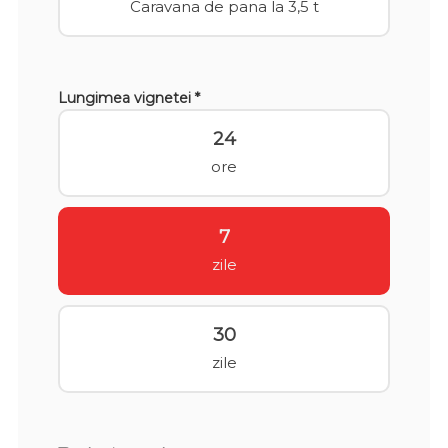
Caravana de pana la 3,5 t
Lungimea vignetei *
24
ore
7
zile
30
zile