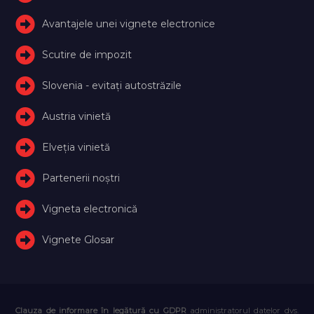
Avantajele unei vignete electronice
Scutire de impozit
Slovenia - evitați autostrăzile
Austria vinietă
Elveţia vinietă
Partenerii noștri
Vigneta electronică
Vignete Glosar
Clauza de informare în legătură cu GDPR
administratorul datelor dvs.