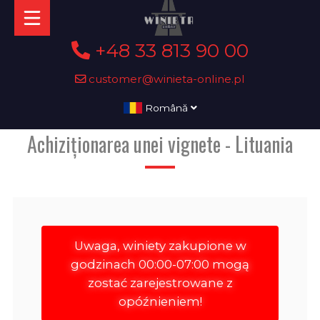
+48 33 813 90 00
customer@winieta-online.pl
Română
Achiziționarea unei vignete - Lituania
Uwaga, winiety zakupione w
godzinach 00:00-07:00 mogą
zostać zarejestrowane z
opóźnieniem!