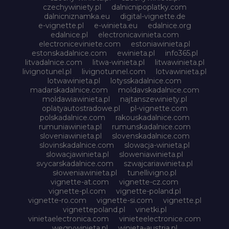
czechywiniety.pl
dalnicnipoplatky.com
dalnicniznamka.eu
digital-vignette.de
e-vignette.pl
e-winieta.eu
edalnice.org
edalnice.pl
electronicavinieta.com
electroniceviniete.com
estoniawinieta.pl
estonskadalnice.com
ewinieta.pl
info365.pl
litvadalnice.com
litwa-winieta.pl
litwawinieta.pl
livignotunel.pl
livignotunnel.com
lotvawinieta.pl
lotwawinieta.pl
lotysskadalnice.com
madarskadalnice.com
moldavskadalnice.com
moldawiawinieta.pl
najtanszewiniety.pl
oplatyautostradowe.pl
pl-vignette.com
polskadalnice.com
rakouskadalnice.com
rumuniawinieta.pl
rumunskadalnice.com
sloveniawinieta.pl
slovenskadalnice.com
slovinskadalnice.com
slowacja-winieta.pl
slowacjawinieta.pl
sloweniawinieta.pl
svycarskadalnice.com
szwajcariawinieta.pl
słoweniawinieta.pl
tunellivigno.pl
vignette-at.com
vignette-cz.com
vignette-pl.com
vignette-poland.pl
vignette-ro.com
vignette-si.com
vignette.pl
vignettepoland.pl
vinetki.pl
vinietaelectronica.com
vinieteelectronice.com
wegrywinieta.pl
winieta-austria.pl