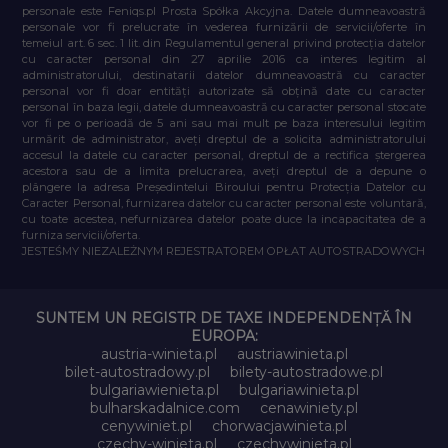
personale este Feniqs.pl Prosta Spółka Akcyjna. Datele dumneavoastră
personale vor fi prelucrate în vederea furnizării de servicii/oferte în
temeiul art. 6 sec. 1 lit. din Regulamentul general privind protecția datelor
cu caracter personal din 27 aprilie 2016 ca interes legitim al
administratorului, destinatarii datelor dumneavoastră cu caracter
personal vor fi doar entități autorizate să obțină date cu caracter
personal în baza legii, datele dumneavoastră cu caracter personal stocate
vor fi pe o perioadă de 5 ani sau mai mult pe baza interesului legitim
urmărit de administrator, aveți dreptul de a solicita administratorului
accesul la datele cu caracter personal, dreptul de a rectifica ștergerea
acestora sau de a limita prelucrarea, aveți dreptul de a depune o
plângere la adresa Președintelui Biroului pentru Protecția Datelor cu
Caracter Personal, furnizarea datelor cu caracter personal este voluntară,
cu toate acestea, nefurnizarea datelor poate duce la incapacitatea de a
furniza servicii/oferta.
JESTEŚMY NIEZALEŻNYM REJESTRATOREM OPŁAT AUTOSTRADOWYCH
SUNTEM UN REGISTR DE TAXE INDEPENDENȚĂ ÎN
EUROPA:
austria-winieta.pl
austriawinieta.pl
bilet-autostradowy.pl
bilety-autostradowe.pl
bulgariawienieta.pl
bulgariawinieta.pl
bulharskadalnice.com
cenawiniety.pl
cenywiniet.pl
chorwacjawinieta.pl
czechy-winieta.pl
czechywinieta.pl