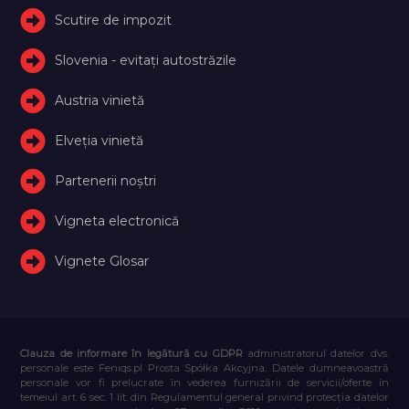
Scutire de impozit
Slovenia - evitați autostrăzile
Austria vinietă
Elveţia vinietă
Partenerii noștri
Vigneta electronică
Vignete Glosar
Clauza de informare în legătură cu GDPR
administratorul datelor dvs.
personale este Feniqs.pl Prosta Spółka Akcyjna. Datele dumneavoastră
personale vor fi prelucrate în vederea furnizării de servicii/oferte în
temeiul art. 6 sec. 1 lit. din Regulamentul general privind protecția datelor