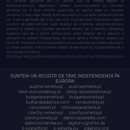
cu caracter personal din 27 aprilie 2016 ca interes legitim al
administratorului, destinatarii datelor dumneavoastră cu caracter
personal vor fi doar entități autorizate să obțină date cu caracter
personal în baza legii, datele dumneavoastră cu caracter personal stocate
vor fi pe o perioadă de 5 ani sau mai mult pe baza interesului legitim
urmărit de administrator, aveți dreptul de a solicita administratorului
accesul la datele cu caracter personal, dreptul de a rectifica ștergerea
acestora sau de a limita prelucrarea, aveți dreptul de a depune o
plângere la adresa Președintelui Biroului pentru Protecția Datelor cu
Caracter Personal, furnizarea datelor cu caracter personal este voluntară,
cu toate acestea, nefurnizarea datelor poate duce la incapacitatea de a
furniza servicii/oferta.
JESTEŚMY NIEZALEŻNYM REJESTRATOREM OPŁAT AUTOSTRADOWYCH
SUNTEM UN REGISTR DE TAXE INDEPENDENȚĂ ÎN
EUROPA:
austria-winieta.pl
austriawinieta.pl
bilet-autostradowy.pl
bilety-autostradowe.pl
bulgariawienieta.pl
bulgariawinieta.pl
bulharskadalnice.com
cenawiniety.pl
cenywiniet.pl
chorwacjawinieta.pl
czechy-winieta.pl
czechywinieta.pl
czechywiniety.pl
dalnicnipoplatky.com
dalnicniznamka.eu
digital-vignette.de
e-vignette.pl
e-winieta.eu
edalnice.org