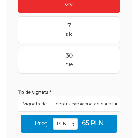
ore
7
zile
30
zile
Tip de vignetă *
Preț:
65 PLN