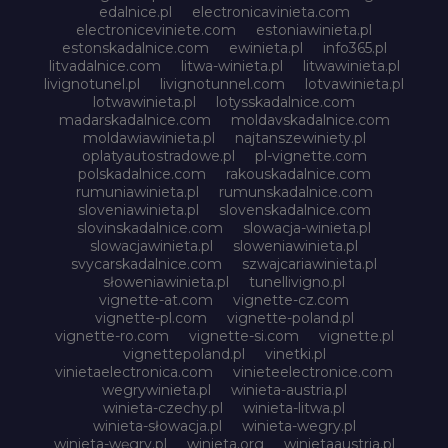
edalnice.pl
electronicavinieta.com
electroniceviniete.com
estoniawinieta.pl
estonskadalnice.com
ewinieta.pl
info365.pl
litvadalnice.com
litwa-winieta.pl
litwawinieta.pl
livignotunel.pl
livignotunnel.com
lotvawinieta.pl
lotwawinieta.pl
lotysskadalnice.com
madarskadalnice.com
moldavskadalnice.com
moldawiawinieta.pl
najtanszewiniety.pl
oplatyautostradowe.pl
pl-vignette.com
polskadalnice.com
rakouskadalnice.com
rumuniawinieta.pl
rumunskadalnice.com
sloveniawinieta.pl
slovenskadalnice.com
slovinskadalnice.com
slowacja-winieta.pl
slowacjawinieta.pl
sloweniawinieta.pl
svycarskadalnice.com
szwajcariawinieta.pl
słoweniawinieta.pl
tunellivigno.pl
vignette-at.com
vignette-cz.com
vignette-pl.com
vignette-poland.pl
vignette-ro.com
vignette-si.com
vignette.pl
vignettepoland.pl
vinetki.pl
vinietaelectronica.com
vinieteelectronice.com
wegrywinieta.pl
winieta-austria.pl
winieta-czechy.pl
winieta-litwa.pl
winieta-słowacja.pl
winieta-wegry.pl
winieta-węgry.pl
winieta.org
winietaaustria.pl