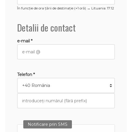
În funcție de ora țării de destinație (+1 oră) →
Lituania
: 17:12
Detalii de contact
e-mail *
Telefon *
Notificare prin SMS