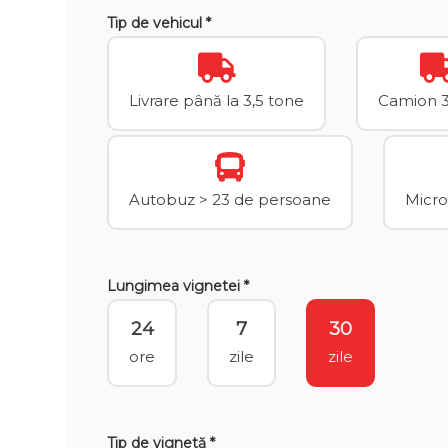
Tip de vehicul *
Livrare până la 3,5 tone
Camion 3,
Autobuz > 23 de persoane
Micro
Lungimea vignetei *
24
7
30
ore
zile
zile
Tip de vignetă *