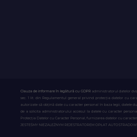
Clauza de informare în legătură cu GDPR
administratorul datelor dvs
sec. 1 lit. din Regulamentul general privind protecția datelor cu car
autorizate să obțină date cu caracter personal în baza legii, datele 
de a solicita administratorului accesul la datele cu caracter person
Protecția Datelor cu Caracter Personal, furnizarea datelor cu caracter 
JESTEŚMY NIEZALEŻNYM REJESTRATOREM OPŁAT AUTOSTRADO