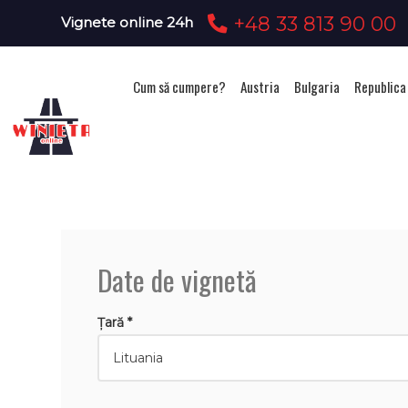
+48 33 813 90 00
Vignete online 24h
Cum să cumpere?
Austria
Bulgaria
Republica
Ac
Date de vignetă
Țară *