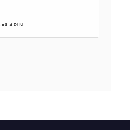
tară:
4 PLN