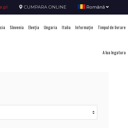
e.pl
CUMPARA ONLINE
Română
cia
Slovenia
Elveţia
Ungaria
Italia
Informație
Timpul de livrare
nia
A lua legatura