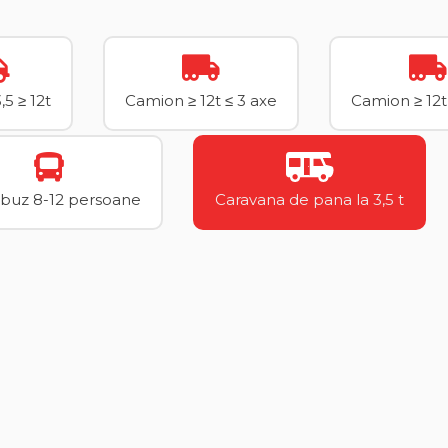
5 ≥ 12t
Camion ≥ 12t ≤ 3 axe
Camion ≥ 12t
buz 8-12 persoane
Caravana de pana la 3,5 t