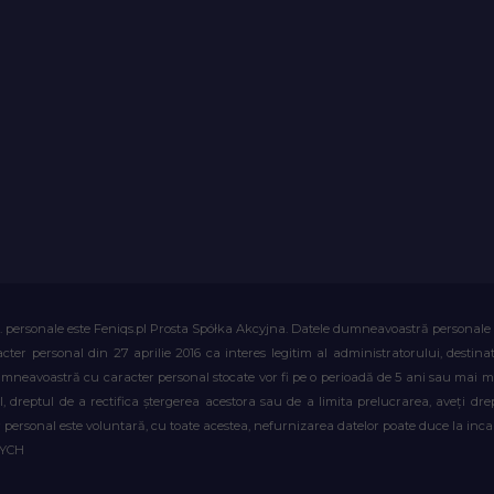
. personale este Feniqs.pl Prosta Spółka Akcyjna. Datele dumneavoastră personale vor 
acter personal din 27 aprilie 2016 ca interes legitim al administratorului, destin
dumneavoastră cu caracter personal stocate vor fi pe o perioadă de 5 ani sau mai mu
al, dreptul de a rectifica ștergerea acestora sau de a limita prelucrarea, aveți d
personal este voluntară, cu toate acestea, nefurnizarea datelor poate duce la incapa
WYCH