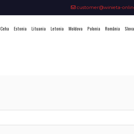
customer@winieta-onlin
 Ceha
Estonia
Lituania
Letonia
Moldova
Polonia
România
Slova
hiziționarea unei vignete - Litua