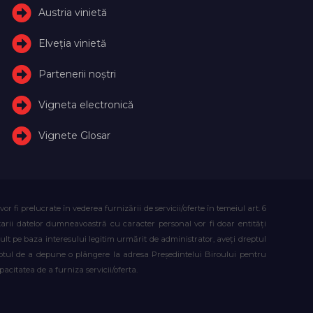
Austria vinietă
Elveţia vinietă
Partenerii noștri
Vigneta electronică
Vignete Glosar
fi prelucrate în vederea furnizării de servicii/oferte în temeiul art. 6
atarii datelor dumneavoastră cu caracter personal vor fi doar entități
lt pe baza interesului legitim urmărit de administrator, aveți dreptul
reptul de a depune o plângere la adresa Președintelui Biroului pentru
citatea de a furniza servicii/oferta.