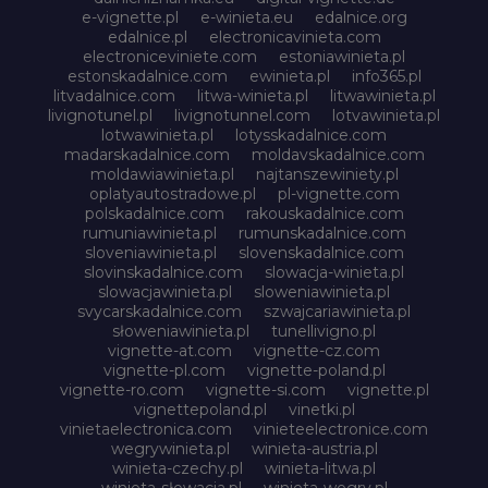
e-vignette.pl
e-winieta.eu
edalnice.org
edalnice.pl
electronicavinieta.com
electroniceviniete.com
estoniawinieta.pl
estonskadalnice.com
ewinieta.pl
info365.pl
litvadalnice.com
litwa-winieta.pl
litwawinieta.pl
livignotunel.pl
livignotunnel.com
lotvawinieta.pl
lotwawinieta.pl
lotysskadalnice.com
madarskadalnice.com
moldavskadalnice.com
moldawiawinieta.pl
najtanszewiniety.pl
oplatyautostradowe.pl
pl-vignette.com
polskadalnice.com
rakouskadalnice.com
rumuniawinieta.pl
rumunskadalnice.com
sloveniawinieta.pl
slovenskadalnice.com
slovinskadalnice.com
slowacja-winieta.pl
slowacjawinieta.pl
sloweniawinieta.pl
svycarskadalnice.com
szwajcariawinieta.pl
słoweniawinieta.pl
tunellivigno.pl
vignette-at.com
vignette-cz.com
vignette-pl.com
vignette-poland.pl
vignette-ro.com
vignette-si.com
vignette.pl
vignettepoland.pl
vinetki.pl
vinietaelectronica.com
vinieteelectronice.com
wegrywinieta.pl
winieta-austria.pl
winieta-czechy.pl
winieta-litwa.pl