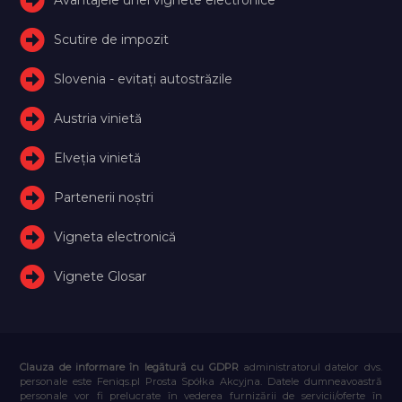
Avantajele unei vignete electronice
Scutire de impozit
Slovenia - evitați autostrăzile
Austria vinietă
Elveţia vinietă
Partenerii noștri
Vigneta electronică
Vignete Glosar
Clauza de informare în legătură cu GDPR
administratorul datelor dvs.
personale este Feniqs.pl Prosta Spółka Akcyjna. Datele dumneavoastră
personale vor fi prelucrate în vederea furnizării de servicii/oferte în