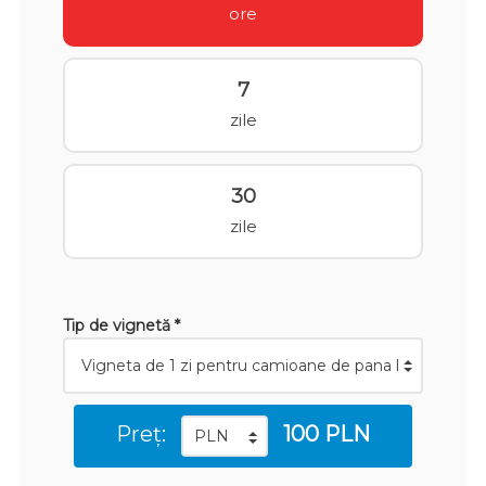
ore
7
zile
30
zile
Tip de vignetă *
Preț:
100 PLN