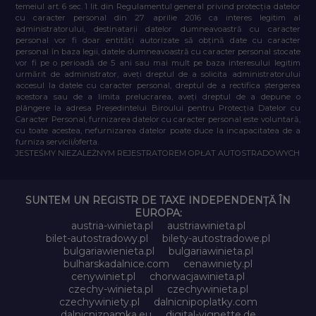
temeiul art. 6 sec. 1 lit. din Regulamentul general privind protecția datelor
cu caracter personal din 27 aprilie 2016 ca interes legitim al
administratorului, destinatarii datelor dumneavoastră cu caracter
personal vor fi doar entități autorizate să obțină date cu caracter
personal în baza legii, datele dumneavoastră cu caracter personal stocate
vor fi pe o perioadă de 5 ani sau mai mult pe baza interesului legitim
urmărit de administrator, aveți dreptul de a solicita administratorului
accesul la datele cu caracter personal, dreptul de a rectifica ștergerea
acestora sau de a limita prelucrarea, aveți dreptul de a depune o
plângere la adresa Președintelui Biroului pentru Protecția Datelor cu
Caracter Personal, furnizarea datelor cu caracter personal este voluntară,
cu toate acestea, nefurnizarea datelor poate duce la incapacitatea de a
furniza servicii/oferta.
JESTEŚMY NIEZALEŻNYM REJESTRATOREM OPŁAT AUTOSTRADOWYCH
SUNTEM UN REGISTR DE TAXE INDEPENDENȚĂ ÎN
EUROPA:
austria-winieta.pl
austriawinieta.pl
bilet-autostradowy.pl
bilety-autostradowe.pl
bulgariawienieta.pl
bulgariawinieta.pl
bulharskadalnice.com
cenawiniety.pl
cenywiniet.pl
chorwacjawinieta.pl
czechy-winieta.pl
czechywinieta.pl
czechywiniety.pl
dalnicnipoplatky.com
dalnicniznamka.eu
digital-vignette.de