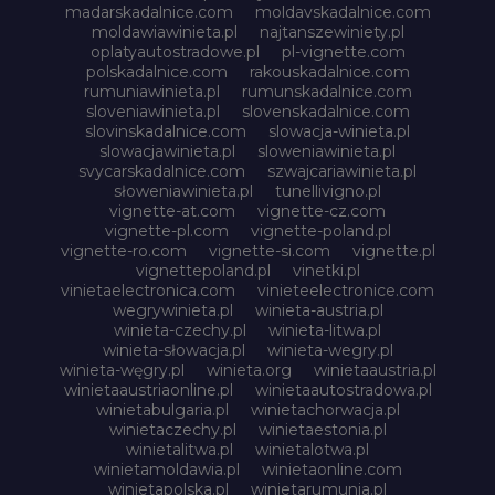
madarskadalnice.com
moldavskadalnice.com
moldawiawinieta.pl
najtanszewiniety.pl
oplatyautostradowe.pl
pl-vignette.com
polskadalnice.com
rakouskadalnice.com
rumuniawinieta.pl
rumunskadalnice.com
sloveniawinieta.pl
slovenskadalnice.com
slovinskadalnice.com
slowacja-winieta.pl
slowacjawinieta.pl
sloweniawinieta.pl
svycarskadalnice.com
szwajcariawinieta.pl
słoweniawinieta.pl
tunellivigno.pl
vignette-at.com
vignette-cz.com
vignette-pl.com
vignette-poland.pl
vignette-ro.com
vignette-si.com
vignette.pl
vignettepoland.pl
vinetki.pl
vinietaelectronica.com
vinieteelectronice.com
wegrywinieta.pl
winieta-austria.pl
winieta-czechy.pl
winieta-litwa.pl
winieta-słowacja.pl
winieta-wegry.pl
winieta-węgry.pl
winieta.org
winietaaustria.pl
winietaaustriaonline.pl
winietaautostradowa.pl
winietabulgaria.pl
winietachorwacja.pl
winietaczechy.pl
winietaestonia.pl
winietalitwa.pl
winietalotwa.pl
winietamoldawia.pl
winietaonline.com
winietapolska.pl
winietarumunia.pl