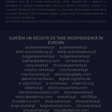
acestora sau de a limita prelucrarea, aveți dreptul de a depune o
plângere la adresa Președintelui Biroului pentru Protecția Datelor cu
Caracter Personal, furnizarea datelor cu caracter personal este voluntară,
cu toate acestea, nefurnizarea datelor poate duce la incapacitatea de a
furniza servicii/oferta.
JESTEŚMY NIEZALEŻNYM REJESTRATOREM OPŁAT AUTOSTRADOWYCH
SUNTEM UN REGISTR DE TAXE INDEPENDENȚĂ ÎN
EUROPA:
austria-winieta.pl
austriawinieta.pl
bilet-autostradowy.pl
bilety-autostradowe.pl
bulgariawienieta.pl
bulgariawinieta.pl
bulharskadalnice.com
cenawiniety.pl
cenywiniet.pl
chorwacjawinieta.pl
czechy-winieta.pl
czechywinieta.pl
czechywiniety.pl
dalnicnipoplatky.com
dalnicniznamka.eu
digital-vignette.de
e-vignette.pl
e-winieta.eu
edalnice.org
edalnice.pl
electronicavinieta.com
electroniceviniete.com
estoniawinieta.pl
estonskadalnice.com
ewinieta.pl
info365.pl
litvadalnice.com
litwa-winieta.pl
litwawinieta.pl
livignotunel.pl
livignotunnel.com
lotvawinieta.pl
lotwawinieta.pl
lotysskadalnice.com