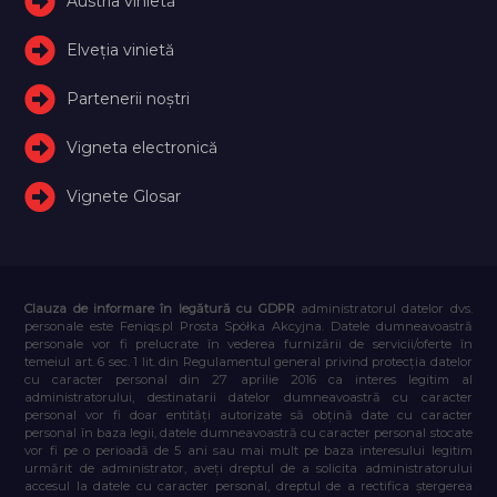
Austria vinietă
Elveţia vinietă
Partenerii noștri
Vigneta electronică
Vignete Glosar
Clauza de informare în legătură cu GDPR
administratorul datelor dvs.
personale este Feniqs.pl Prosta Spółka Akcyjna. Datele dumneavoastră
personale vor fi prelucrate în vederea furnizării de servicii/oferte în
temeiul art. 6 sec. 1 lit. din Regulamentul general privind protecția datelor
cu caracter personal din 27 aprilie 2016 ca interes legitim al
administratorului, destinatarii datelor dumneavoastră cu caracter
personal vor fi doar entități autorizate să obțină date cu caracter
personal în baza legii, datele dumneavoastră cu caracter personal stocate
vor fi pe o perioadă de 5 ani sau mai mult pe baza interesului legitim
urmărit de administrator, aveți dreptul de a solicita administratorului
accesul la datele cu caracter personal, dreptul de a rectifica ștergerea