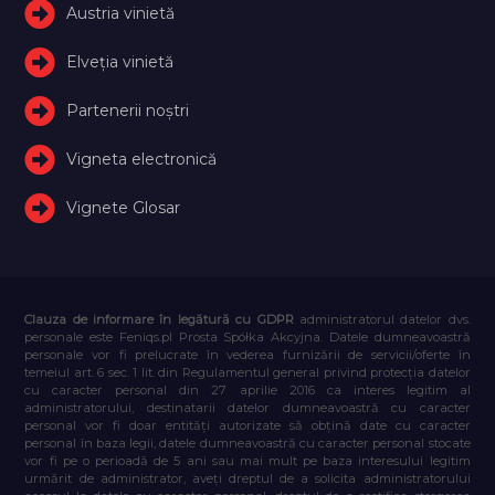
Austria vinietă
Elveţia vinietă
Partenerii noștri
Vigneta electronică
Vignete Glosar
Clauza de informare în legătură cu GDPR
administratorul datelor dvs.
personale este Feniqs.pl Prosta Spółka Akcyjna. Datele dumneavoastră
personale vor fi prelucrate în vederea furnizării de servicii/oferte în
temeiul art. 6 sec. 1 lit. din Regulamentul general privind protecția datelor
cu caracter personal din 27 aprilie 2016 ca interes legitim al
administratorului, destinatarii datelor dumneavoastră cu caracter
personal vor fi doar entități autorizate să obțină date cu caracter
personal în baza legii, datele dumneavoastră cu caracter personal stocate
vor fi pe o perioadă de 5 ani sau mai mult pe baza interesului legitim
urmărit de administrator, aveți dreptul de a solicita administratorului