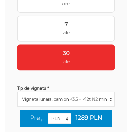
ore
7
zile
30
zile
Tip de vignetă *
Preț:
1289 PLN