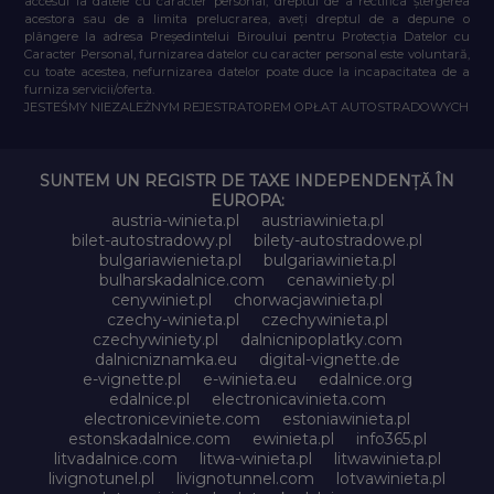
accesul la datele cu caracter personal, dreptul de a rectifica ștergerea
acestora sau de a limita prelucrarea, aveți dreptul de a depune o
plângere la adresa Președintelui Biroului pentru Protecția Datelor cu
Caracter Personal, furnizarea datelor cu caracter personal este voluntară,
cu toate acestea, nefurnizarea datelor poate duce la incapacitatea de a
furniza servicii/oferta.
JESTEŚMY NIEZALEŻNYM REJESTRATOREM OPŁAT AUTOSTRADOWYCH
SUNTEM UN REGISTR DE TAXE INDEPENDENȚĂ ÎN
EUROPA:
austria-winieta.pl
austriawinieta.pl
bilet-autostradowy.pl
bilety-autostradowe.pl
bulgariawienieta.pl
bulgariawinieta.pl
bulharskadalnice.com
cenawiniety.pl
cenywiniet.pl
chorwacjawinieta.pl
czechy-winieta.pl
czechywinieta.pl
czechywiniety.pl
dalnicnipoplatky.com
dalnicniznamka.eu
digital-vignette.de
e-vignette.pl
e-winieta.eu
edalnice.org
edalnice.pl
electronicavinieta.com
electroniceviniete.com
estoniawinieta.pl
estonskadalnice.com
ewinieta.pl
info365.pl
litvadalnice.com
litwa-winieta.pl
litwawinieta.pl
livignotunel.pl
livignotunnel.com
lotvawinieta.pl