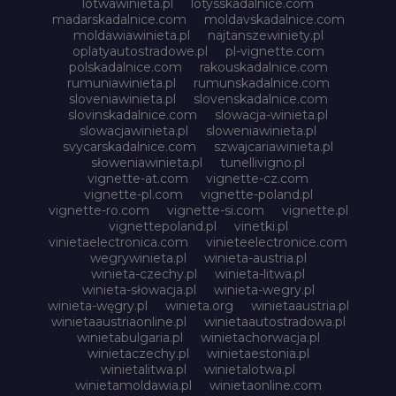
lotwawinieta.pl
lotysskadalnice.com
madarskadalnice.com
moldavskadalnice.com
moldawiawinieta.pl
najtanszewiniety.pl
oplatyautostradowe.pl
pl-vignette.com
polskadalnice.com
rakouskadalnice.com
rumuniawinieta.pl
rumunskadalnice.com
sloveniawinieta.pl
slovenskadalnice.com
slovinskadalnice.com
slowacja-winieta.pl
slowacjawinieta.pl
sloweniawinieta.pl
svycarskadalnice.com
szwajcariawinieta.pl
słoweniawinieta.pl
tunellivigno.pl
vignette-at.com
vignette-cz.com
vignette-pl.com
vignette-poland.pl
vignette-ro.com
vignette-si.com
vignette.pl
vignettepoland.pl
vinetki.pl
vinietaelectronica.com
vinieteelectronice.com
wegrywinieta.pl
winieta-austria.pl
winieta-czechy.pl
winieta-litwa.pl
winieta-słowacja.pl
winieta-wegry.pl
winieta-węgry.pl
winieta.org
winietaaustria.pl
winietaaustriaonline.pl
winietaautostradowa.pl
winietabulgaria.pl
winietachorwacja.pl
winietaczechy.pl
winietaestonia.pl
winietalitwa.pl
winietalotwa.pl
winietamoldawia.pl
winietaonline.com