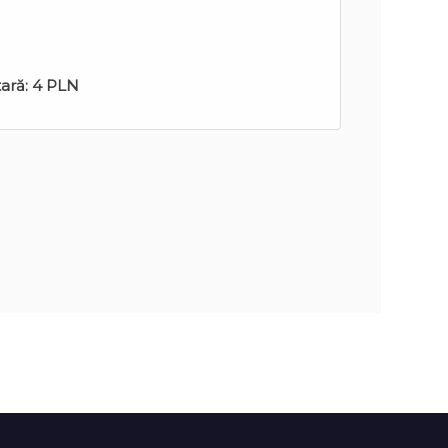
tară:
4 PLN