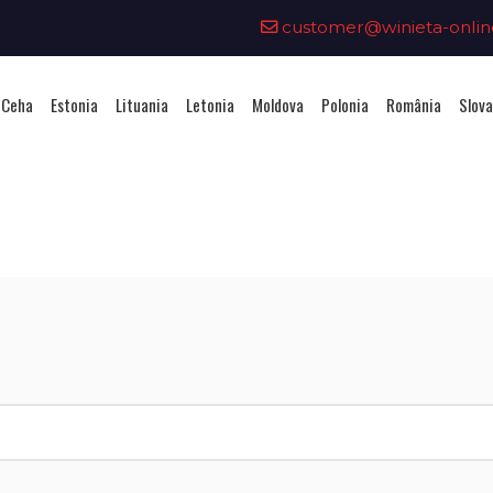
customer@winieta-onlin
 Ceha
Estonia
Lituania
Letonia
Moldova
Polonia
România
Slova
hiziționarea unei vignete - Litua