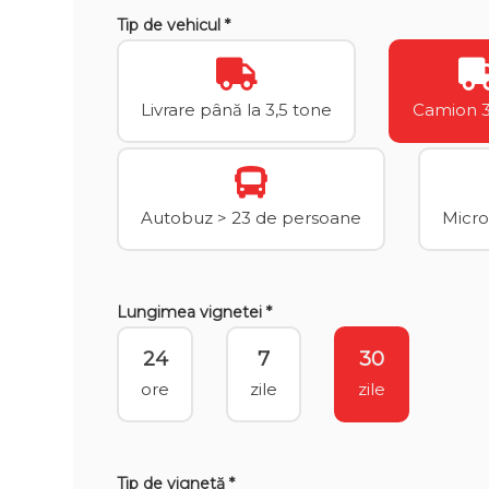
Tip de vehicul *
Livrare până la 3,5 tone
Camion 3,
Autobuz > 23 de persoane
Micro
Lungimea vignetei *
24
7
30
ore
zile
zile
Tip de vignetă *