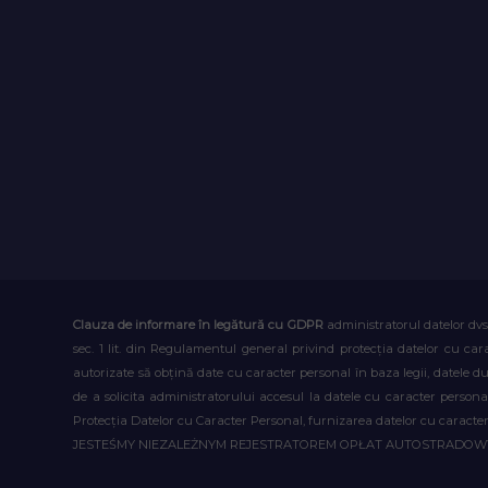
Clauza de informare în legătură cu GDPR
administratorul datelor dvs
sec. 1 lit. din Regulamentul general privind protecția datelor cu car
autorizate să obțină date cu caracter personal în baza legii, datele 
de a solicita administratorului accesul la datele cu caracter person
Protecția Datelor cu Caracter Personal, furnizarea datelor cu caracter 
JESTEŚMY NIEZALEŻNYM REJESTRATOREM OPŁAT AUTOSTRADO