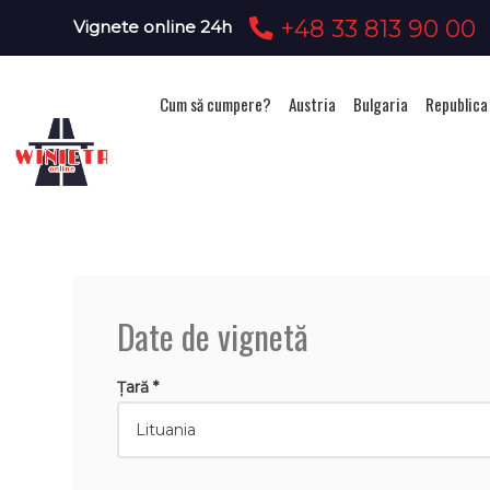
+48 33 813 90 00
Vignete online 24h
Cum să cumpere?
Austria
Bulgaria
Republica
Ac
Date de vignetă
Țară *