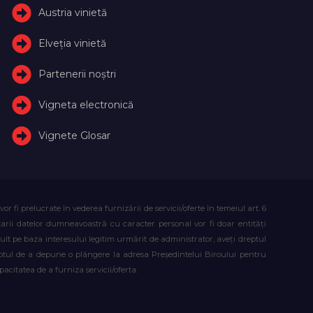
Austria vinietă
Elveţia vinietă
Partenerii noștri
Vigneta electronică
Vignete Glosar
fi prelucrate în vederea furnizării de servicii/oferte în temeiul art. 6
atarii datelor dumneavoastră cu caracter personal vor fi doar entități
lt pe baza interesului legitim urmărit de administrator, aveți dreptul
reptul de a depune o plângere la adresa Președintelui Biroului pentru
citatea de a furniza servicii/oferta.