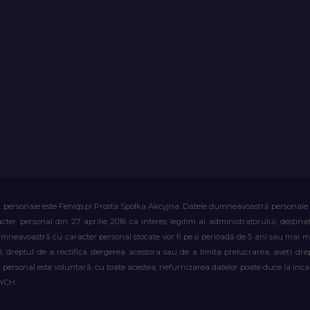
. personale este Feniqs.pl Prosta Spółka Akcyjna. Datele dumneavoastră personale vor 
acter personal din 27 aprilie 2016 ca interes legitim al administratorului, destin
dumneavoastră cu caracter personal stocate vor fi pe o perioadă de 5 ani sau mai mu
al, dreptul de a rectifica ștergerea acestora sau de a limita prelucrarea, aveți d
personal este voluntară, cu toate acestea, nefurnizarea datelor poate duce la incapa
WYCH