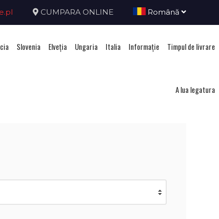
e.pl
CUMPARA ONLINE
Română
cia
Slovenia
Elveţia
Ungaria
Italia
Informație
Timpul de livrare
nia
A lua legatura