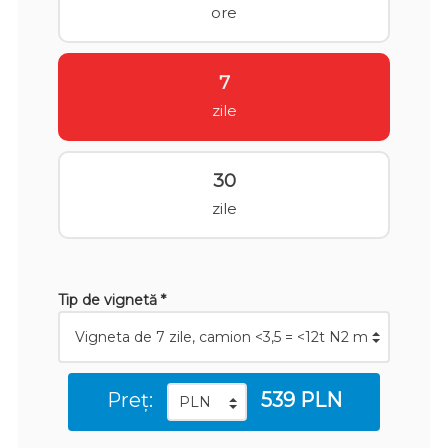
ore
7
zile
30
zile
Tip de vignetă *
Preț:
539 PLN