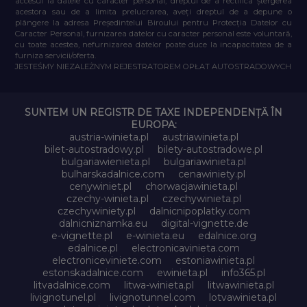
accesul la datele cu caracter personal, dreptul de a rectifica ștergerea
acestora sau de a limita prelucrarea, aveți dreptul de a depune o
plângere la adresa Președintelui Biroului pentru Protecția Datelor cu
Caracter Personal, furnizarea datelor cu caracter personal este voluntară,
cu toate acestea, nefurnizarea datelor poate duce la incapacitatea de a
furniza servicii/oferta.
JESTEŚMY NIEZALEŻNYM REJESTRATOREM OPŁAT AUTOSTRADOWYCH
SUNTEM UN REGISTR DE TAXE INDEPENDENȚĂ ÎN
EUROPA:
austria-winieta.pl
austriawinieta.pl
bilet-autostradowy.pl
bilety-autostradowe.pl
bulgariawienieta.pl
bulgariawinieta.pl
bulharskadalnice.com
cenawiniety.pl
cenywiniet.pl
chorwacjawinieta.pl
czechy-winieta.pl
czechywinieta.pl
czechywiniety.pl
dalnicnipoplatky.com
dalnicniznamka.eu
digital-vignette.de
e-vignette.pl
e-winieta.eu
edalnice.org
edalnice.pl
electronicavinieta.com
electroniceviniete.com
estoniawinieta.pl
estonskadalnice.com
ewinieta.pl
info365.pl
litvadalnice.com
litwa-winieta.pl
litwawinieta.pl
livignotunel.pl
livignotunnel.com
lotvawinieta.pl