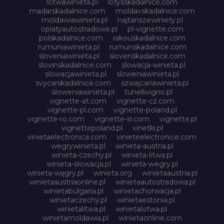
lotwawinieta.pl
lotysskadalnice.com
madarskadalnice.com
moldavskadalnice.com
moldawiawinieta.pl
najtanszewiniety.pl
oplatyautostradowe.pl
pl-vignette.com
polskadalnice.com
rakouskadalnice.com
rumuniawinieta.pl
rumunskadalnice.com
sloveniawinieta.pl
slovenskadalnice.com
slovinskadalnice.com
slowacja-winieta.pl
slowacjawinieta.pl
sloweniawinieta.pl
svycarskadalnice.com
szwajcariawinieta.pl
słoweniawinieta.pl
tunellivigno.pl
vignette-at.com
vignette-cz.com
vignette-pl.com
vignette-poland.pl
vignette-ro.com
vignette-si.com
vignette.pl
vignettepoland.pl
vinetki.pl
vinietaelectronica.com
vinieteelectronice.com
wegrywinieta.pl
winieta-austria.pl
winieta-czechy.pl
winieta-litwa.pl
winieta-słowacja.pl
winieta-wegry.pl
winieta-węgry.pl
winieta.org
winietaaustria.pl
winietaaustriaonline.pl
winietaautostradowa.pl
winietabulgaria.pl
winietachorwacja.pl
winietaczechy.pl
winietaestonia.pl
winietalitwa.pl
winietalotwa.pl
winietamoldawia.pl
winietaonline.com