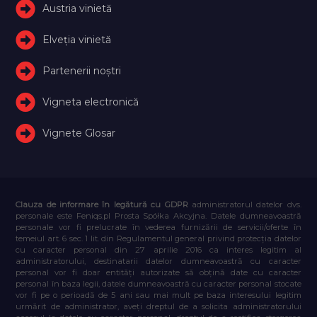
Austria vinietă
Elveţia vinietă
Partenerii noștri
Vigneta electronică
Vignete Glosar
Clauza de informare în legătură cu GDPR
administratorul datelor dvs.
personale este Feniqs.pl Prosta Spółka Akcyjna. Datele dumneavoastră
personale vor fi prelucrate în vederea furnizării de servicii/oferte în
temeiul art. 6 sec. 1 lit. din Regulamentul general privind protecția datelor
cu caracter personal din 27 aprilie 2016 ca interes legitim al
administratorului, destinatarii datelor dumneavoastră cu caracter
personal vor fi doar entități autorizate să obțină date cu caracter
personal în baza legii, datele dumneavoastră cu caracter personal stocate
vor fi pe o perioadă de 5 ani sau mai mult pe baza interesului legitim
urmărit de administrator, aveți dreptul de a solicita administratorului