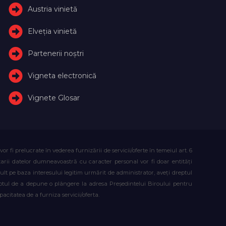
Austria vinietă
Elveţia vinietă
Partenerii noștri
Vigneta electronică
Vignete Glosar
fi prelucrate în vederea furnizării de servicii/oferte în temeiul art. 6
atarii datelor dumneavoastră cu caracter personal vor fi doar entități
lt pe baza interesului legitim urmărit de administrator, aveți dreptul
reptul de a depune o plângere la adresa Președintelui Biroului pentru
citatea de a furniza servicii/oferta.