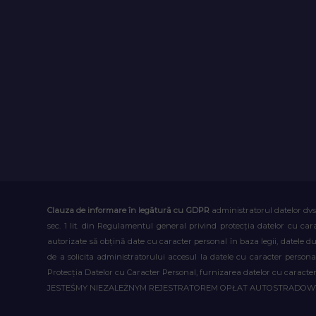
Clauza de informare în legătură cu GDPR
administratorul datelor dvs
sec. 1 lit. din Regulamentul general privind protecția datelor cu car
autorizate să obțină date cu caracter personal în baza legii, datele 
de a solicita administratorului accesul la datele cu caracter person
Protecția Datelor cu Caracter Personal, furnizarea datelor cu caracter 
JESTEŚMY NIEZALEŻNYM REJESTRATOREM OPŁAT AUTOSTRADO