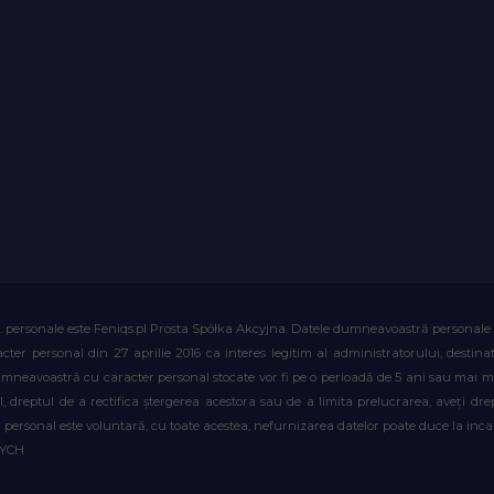
. personale este Feniqs.pl Prosta Spółka Akcyjna. Datele dumneavoastră personale vor 
acter personal din 27 aprilie 2016 ca interes legitim al administratorului, destin
dumneavoastră cu caracter personal stocate vor fi pe o perioadă de 5 ani sau mai mu
al, dreptul de a rectifica ștergerea acestora sau de a limita prelucrarea, aveți d
personal este voluntară, cu toate acestea, nefurnizarea datelor poate duce la incapa
WYCH