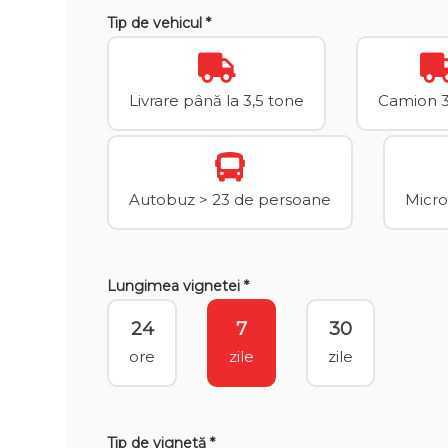
Tip de vehicul *
Livrare până la 3,5 tone
Camion 3,
Autobuz > 23 de persoane
Micro
Lungimea vignetei *
24
7
30
ore
zile
zile
Tip de vignetă *