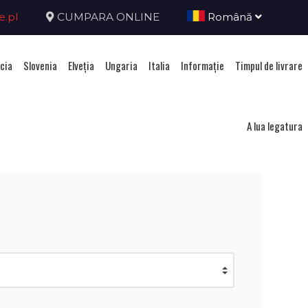
e.pl
CUMPARA ONLINE
Română
cia
Slovenia
Elveţia
Ungaria
Italia
Informație
Timpul de livrare
nia
A lua legatura