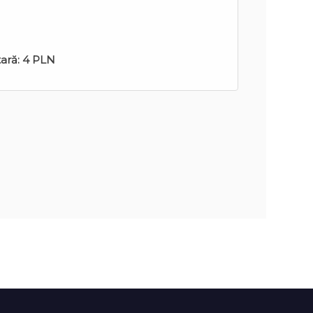
tară:
4 PLN