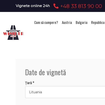
+48 33 813 90 00
Vignete online 24h
Cum să cumpere?
Austria
Bulgaria
Republica
Ac
Date de vignetă
Țară *