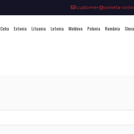
customer@winieta-onlin
 Ceha
Estonia
Lituania
Letonia
Moldova
Polonia
România
Slova
hiziționarea unei vignete - Litua