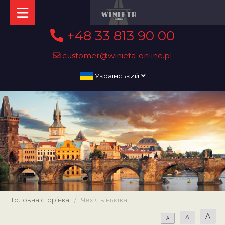
+48 33 813 90 00
customer@winieta-online.pl
Український
Головна сторінка
/
Чехія віньєтка
A
A
A