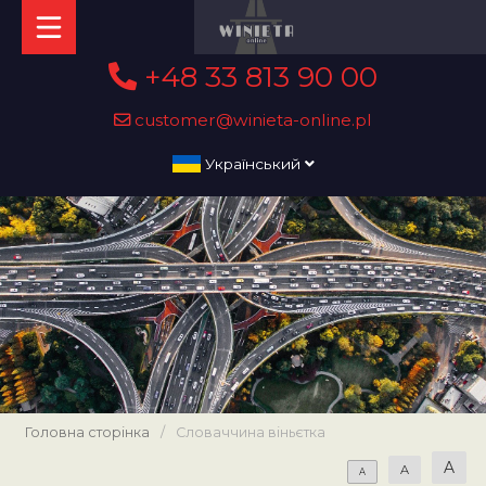
+48 33 813 90 00
customer@winieta-online.pl
Український
Головна сторінка
/
Словаччина віньєтка
A
A
A