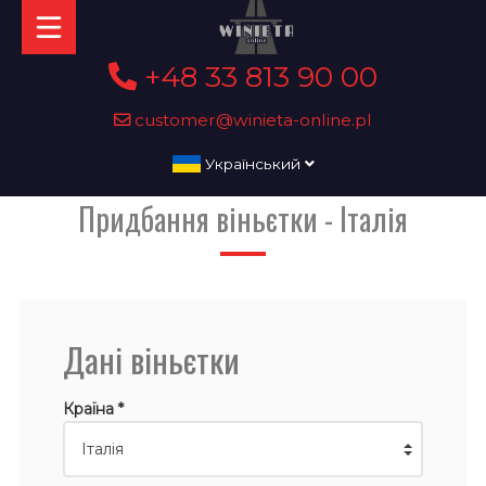
+48 33 813 90 00
customer@winieta-online.pl
Український
Придбання віньєтки - Італія
Дані віньєтки
Країна *