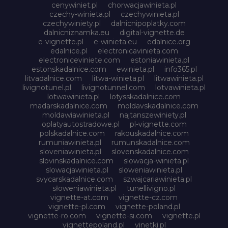
cenywiniet.pl
chorwacjawinieta.pl
czechy-winieta.pl
czechywinieta.pl
czechywiniety.pl
dalnicnipoplatky.com
dalnicniznamka.eu
digital-vignette.de
e-vignette.pl
e-winieta.eu
edalnice.org
edalnice.pl
electronicavinieta.com
electroniceviniete.com
estoniawinieta.pl
estonskadalnice.com
ewinieta.pl
info365.pl
litvadalnice.com
litwa-winieta.pl
litwawinieta.pl
livignotunel.pl
livignotunnel.com
lotvawinieta.pl
lotwawinieta.pl
lotysskadalnice.com
madarskadalnice.com
moldavskadalnice.com
moldawiawinieta.pl
najtanszewiniety.pl
oplatyautostradowe.pl
pl-vignette.com
polskadalnice.com
rakouskadalnice.com
rumuniawinieta.pl
rumunskadalnice.com
sloveniawinieta.pl
slovenskadalnice.com
slovinskadalnice.com
slowacja-winieta.pl
slowacjawinieta.pl
sloweniawinieta.pl
svycarskadalnice.com
szwajcariawinieta.pl
słoweniawinieta.pl
tunellivigno.pl
vignette-at.com
vignette-cz.com
vignette-pl.com
vignette-poland.pl
vignette-ro.com
vignette-si.com
vignette.pl
vignettepoland.pl
vinetki.pl