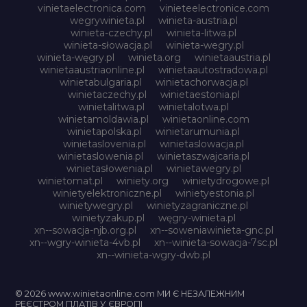
vinietaelectronica.com
vinieteelectronice.com
wegrywinieta.pl
winieta-austria.pl
winieta-czechy.pl
winieta-litwa.pl
winieta-słowacja.pl
winieta-wegry.pl
winieta-węgry.pl
winieta.org
winietaaustria.pl
winietaaustriaonline.pl
winietaautostradowa.pl
winietabulgaria.pl
winietachorwacja.pl
winietaczechy.pl
winietaestonia.pl
winietalitwa.pl
winietalotwa.pl
winietamoldawia.pl
winietaonline.com
winietapolska.pl
winietarumunia.pl
winietaslovenia.pl
winietaslowacja.pl
winietaslowenia.pl
winietaszwajcaria.pl
winietasłowenia.pl
winietawegry.pl
winietomat.pl
winiety.org
winietydrogowe.pl
winietyelektroniczne.pl
winietyestonia.pl
winietywegry.pl
winietyzagraniczne.pl
winietyzakup.pl
węgry-winieta.pl
xn--sowacja-njb.org.pl
xn--soweniawinieta-gnc.pl
xn--wgry-winieta-4vb.pl
xn--winieta-sowacja-7sc.pl
xn--winieta-wgry-dwb.pl
© 2026 www.winietaonline.com МИ Є НЕЗАЛЕЖНИМ
РЕЄСТРОМ ПЛАТІВ У ЄВРОПІ