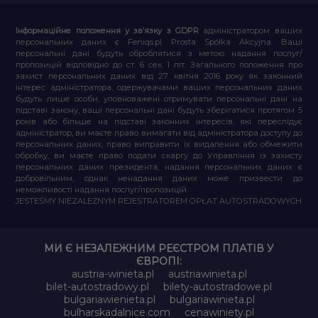
Інформаційне положення у зв’язку з GDPR
адміністратором ваших
персональних даних є Feniqs.pl Prosta Spółka Akcyjna. Ваші
персональні дані будуть оброблятися з метою надання послуг/
пропозицій відповідно до ст. 6 сек. 1 літ. Загального положення про
захист персональних даних від 27 квітня 2016 року як законний
інтерес адміністратора, одержувачами ваших персональних даних
будуть лише особи, уповноважені отримувати персональні дані на
підставі закону, ваші персональні дані будуть зберігатися протягом 5
років або більше на підставі законних інтересів, які переслідує
адміністратор, ви маєте право вимагати від адміністратора доступу до
персональних даних, право виправити їх видалення або обмежити
обробку, ви маєте право подати скаргу до Управління із захисту
персональних даних президента, надання персональних даних є
добровільним, однак ненадання даних може призвести до
неможливості надання послуг/пропозицій.
JESTEŚMY NIEZALEŻNYM REJESTRATOREM OPŁAT AUTOSTRADOWYCH
МИ Є НЕЗАЛЕЖНИМ РЕЄСТРОМ ПЛАТІВ У
ЄВРОПІ:
austria-winieta.pl
austriawinieta.pl
bilet-autostradowy.pl
bilety-autostradowe.pl
bulgariawienieta.pl
bulgariawinieta.pl
bulharskadalnice.com
cenawiniety.pl